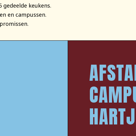
5 gedeelde keukens.
iten en campussen.
promissen.
AFSTA
CAMPU
HARTJ