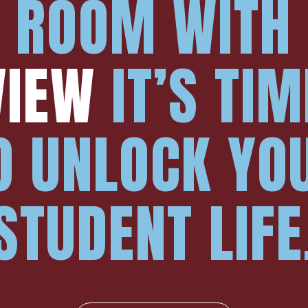
 ROOM WITH
VIEW
IT’S TIM
O UNLOCK YO
STUDENT LIFE