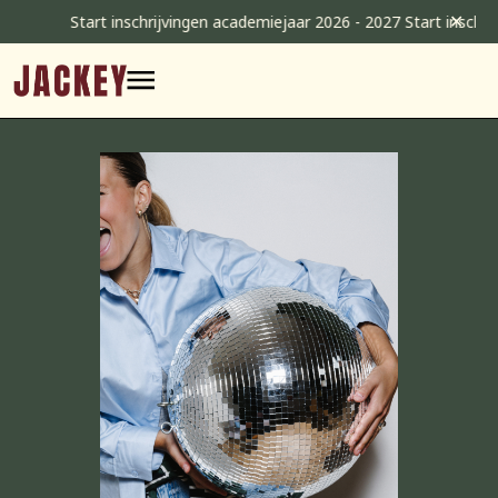
Skip
✕
Start inschrijvingen academiejaar 2026 - 2027 Start inschrijv
to
content