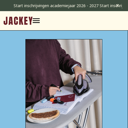
Skip
✕
Start inschrijvingen academiejaar 2026 - 2027 Start inschrijvin
to
content